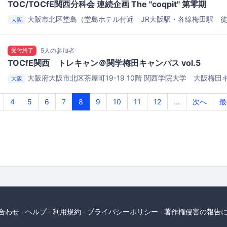
TOC/TOCfE関西分科会 連続企画 The "coqpit" 第零期
大阪市北区堂島（堂島ホテル付近 JR大阪駅・各線梅田駅 徒
大阪
北新地駅 徒歩7分）
TOC/TOCfE関西分科会 セミナールーム "AJITO'
受付終了
5人の参加者
TOCfE関西 トレキャン＠関学梅田キャンパス vol.5
大阪府大阪市北区茶屋町19-19 10階
関西学院大学 大阪梅田キ
大阪
4
5
6
7
8
9
10
11
12
...
次へ
最
合わせ
ヘルプ
利用規約
プライバシーポリシー
著作権侵害の報告