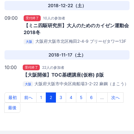
2018-12-22（土）
09:00
受付終了
10人の参加者
【ミニ四駆研究所】大人のためのカイゼン運動会
2018冬
大阪府大阪市北区梅田2-4-9 ブリーゼタワー13F
大阪
株式会社ロックオン
2018-11-17（土）
10:00
受付終了
22人の参加者
【大阪開催】TOC基礎講座(仮称) β版
大阪府大阪市中央区南船場3-2-22
麻鋼（まこう）
大阪
ビル 10階 会議室
最初
前へ
1
2
3
4
5
6
...
次へ
最後