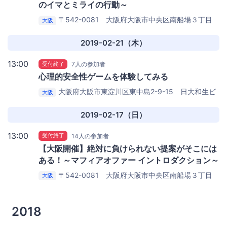
のイマとミライの行動～
〒542-0081 大阪府大阪市中央区南船場３丁目
大阪
２−２２
麻鋼（まこう）ビル 10階 会議室
2019-02-21（木）
13:00
受付終了
7人の参加者
心理的安全性ゲームを体験してみる
大阪府大阪市東淀川区東中島2-9-15 日大和生ビ
大阪
ル 3Ｆ
株式会社khronos 大阪研修センター
2019-02-17（日）
13:00
受付終了
14人の参加者
【大阪開催】絶対に負けられない提案がそこには
ある！～マフィアオファー イントロダクション～
〒542-0081 大阪府大阪市中央区南船場３丁目
大阪
２−２２
麻鋼（まこう）ビル 10階 会議室
2018