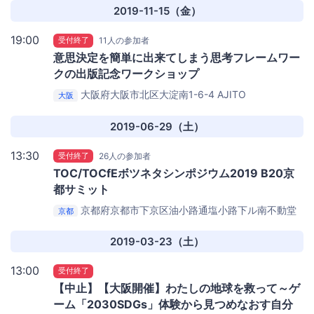
大江橋駅、JR北新地駅)
2019-11-15（金）
19:00
受付終了
11人の参加者
意思決定を簡単に出来てしまう思考フレームワー
クの出版記念ワークショップ
大阪府大阪市北区大淀南1-6-4
AJITO
大阪
2019-06-29（土）
13:30
受付終了
26人の参加者
TOC/TOCfEボツネタシンポジウム2019 B20京
都サミット
京都府京都市下京区油小路通塩小路下ル南不動堂
京都
町11
オムロン京都センタービル啓真館 7階
2019-03-23（土）
13:00
受付終了
【中止】【大阪開催】わたしの地球を救って～ゲ
ーム「2030SDGs」体験から見つめなおす自分